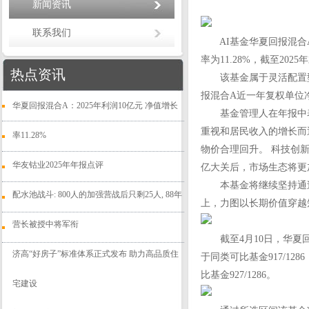
新闻资讯
联系我们
AI基金华夏回报混合A（
率为11.28%，截至202
热点资讯
该基金属于灵活配置型基
报混合A近一年复权单位净值
华夏回报混合A：2025年利润10亿元 净值增长
基金管理人在年报中表示
重视和居民收入的增长而
率11.28%
物价合理回升。 科技创
华友钴业2025年年报点评
亿大关后，市场生态将更
本基金将继续坚持通过
配水池战斗: 800人的加强营战后只剩25人, 88年
上，力图以长期价值穿越
营长被授中将军衔
截至4月10日，华夏回报
济高“好房子”标准体系正式发布 助力高品质住
于同类可比基金917/12
比基金927/1286。
宅建设